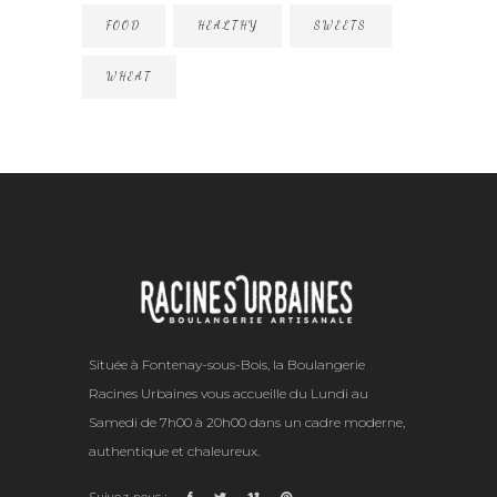
FOOD
HEALTHY
SWEETS
WHEAT
Située à Fontenay-sous-Bois, la Boulangerie
Racines Urbaines vous accueille du Lundi au
Samedi de 7h00 à 20h00 dans un cadre moderne,
authentique et chaleureux.