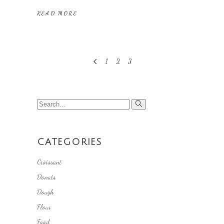
READ MORE
1
2
3
Search
for:
CATEGORIES
Croissant
Donuts
Dough
Flour
Food