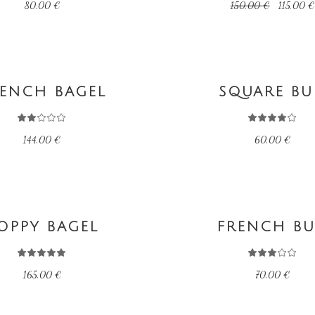
Le
80,00
€
150,00
€
115,00
€
prix
initial
était :
150,00 €
A SUITE
AJOUTER AU PANIER
ENCH BAGEL
SQUARE B
144,00
€
60,00
€
R AU PANIER
AJOUTER AU PANIER
OPPY BAGEL
FRENCH B
165,00
€
70,00
€