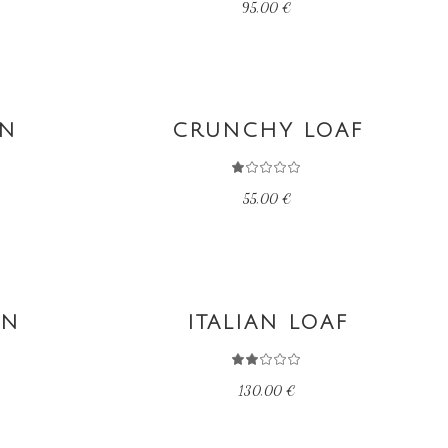
Le
95,00
€
prix
actuel
est :
.
115,00 €.
AJOUTER AU PANIER
UN
CRUNCHY LOAF
55,00
€
AJOUTER AU PANIER
UN
ITALIAN LOAF
130,00
€