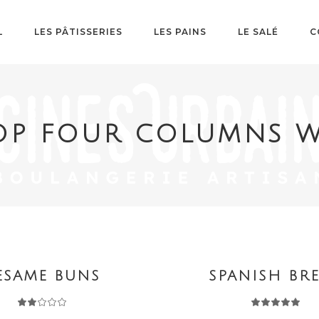
L
LES PÂTISSERIES
LES PAINS
LE SALÉ
C
OP FOUR COLUMNS W
SALE
R AU PANIER
AJOUTER AU PANIER
ESAME BUNS
SPANISH BR