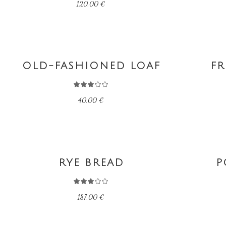
120,00
€
SOLD
AJOUTER AU PANIER
LIRE L
OUT
OLD-FASHIONED LOAF
FR
40,00
€
AJOUTER AU PANIER
AJOUTE
RYE BREAD
P
187,00
€