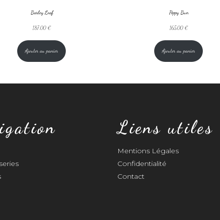
Barley Loaf
Poppy Bun
187,00
€
165,00
€
Ajouter au panier
Ajouter au panier
igation
Liens utiles
Mentions Légales
series
Confidentialité
s
Contact