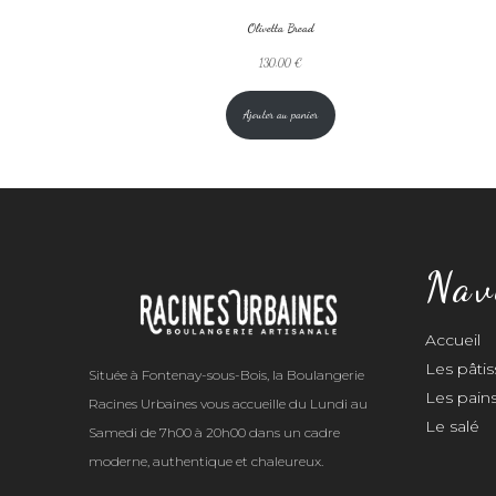
Olivetta Bread
130,00
€
Ajouter au panier
Nav
Accueil
Les pâtis
Située à Fontenay-sous-Bois, la Boulangerie
Les pain
Racines Urbaines vous accueille du Lundi au
Le salé
Samedi de 7h00 à 20h00 dans un cadre
moderne, authentique et chaleureux.